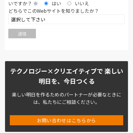
お客様の個人情報を取得させていただく場合に
いですか？
※
はい
いいえ
は、その利用の目的をできるかぎり特定すると
どちらでこのWebサイトを知りましたか？
ともに、お客様に対する当社の窓口などをあら
かじめ明示した上で、必要な範囲の個人情報を
取得させていただきます。また、お客様の同意な
くして第三者に提供・開示いたしません。
当社は、お客様に有益と思われる当社のサービ
ス、又は提携先の商品、サービスなどの情報
を、電子メール、郵便等によりお客様に送信も
しくは送付し、または電話させていただく場合
テクノロジー×クリエイティブで 楽しい
がございます。お客様は、下記に記載します当社
明日を、今日つくる
窓口へお申し出いただくことにより、これらの
取扱いを中止させたり、再開させたりさせるこ
楽しい明日を作るためのパートナーが必要なときに
とができます。
は、私たちにご相談ください。
2.個人情報の管理
個人情報の管理については、それが正確かつ最
お問い合わせはこちらから
新の状態で保たれるように細心の注意を払い、
個人情報への不正なアクセス、