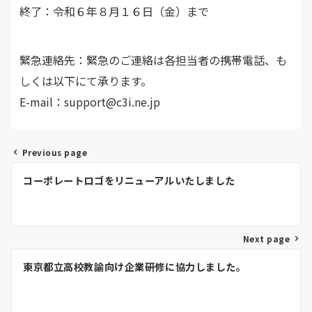
終了：令和６年８月１６日（金）まで
緊急連絡先：緊急のご連絡は各担当者の携帯電話、も
しくは以下にて承ります。
E-mail：support@c3i.ne.jp
Previous page
投
コーポレートロゴをリニューアルいたしました
稿
ナ
ビ
ゲ
Next page
ー
東京都立高校教諭向け企業研修に協力しました。
シ
ョ
ン