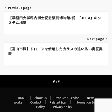
Previous page
投
【早稲田大学坪内博士記念演劇博物館様】「JDTA」のシ
稿
ステム構築
ナ
ビ
Next page
ゲ
【富山市様】ドローンを使用したカラスの追い払い実証実
験
ー
シ
ョ
ン
HOME
About us
Product & Service
News
Works
Contact
Related Sites
Information Security
Policy
Privacy policy